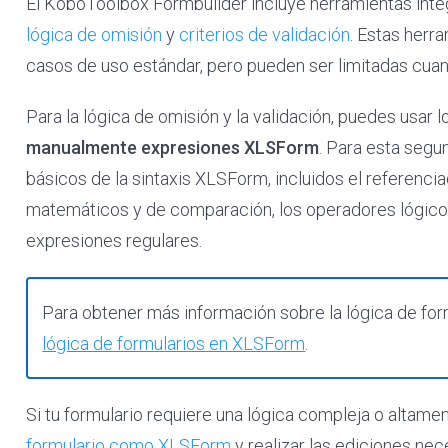
El KoboToolbox Formbuilder incluye herramientas inte
lógica de omisión
y
criterios de validación
. Estas herr
casos de uso estándar, pero pueden ser limitadas cua
Para la lógica de omisión y la validación, puedes usar 
manualmente expresiones XLSForm
. Para esta segu
básicos de la sintaxis XLSForm, incluidos el referenci
matemáticos y de comparación, los operadores lógicos
expresiones regulares.
Para obtener más información sobre la lógica de fo
lógica de formularios en XLSForm
.
Si tu formulario requiere una lógica compleja o altam
formulario como XLSForm
y realizar las ediciones nec